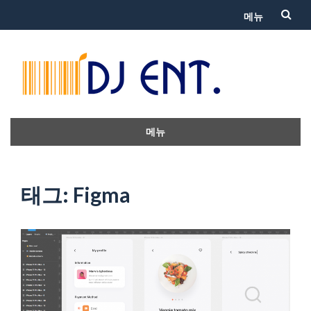
메뉴
콘
텐
츠
로
메뉴
건
콘
텐
너
츠
태그: Figma
뛰
로
건
기
너
뛰
기